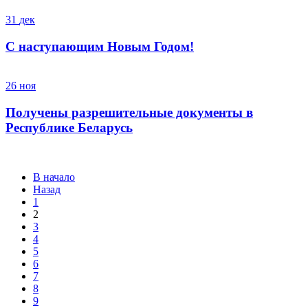
31
дек
С наступающим Новым Годом!
26
ноя
Получены разрешительные документы в
Республике Беларусь
В начало
Назад
1
2
3
4
5
6
7
8
9