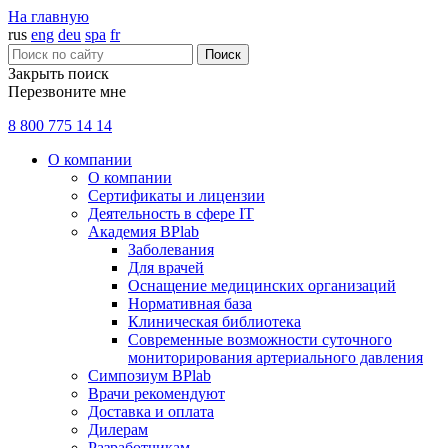
На главную
rus
eng
deu
spa
fr
Поиск
Закрыть поиск
Перезвоните мне
8 800 775 14 14
О компании
О компании
Сертификаты и лицензии
Деятельность в сфере IT
Академия BPlab
Заболевания
Для врачей
Оснащение медицинских организаций
Нормативная база
Клиническая библиотека
Современные возможности суточного
мониторирования артериального давления
Симпозиум BPlab
Врачи рекомендуют
Доставка и оплата
Дилерам
Разработчикам