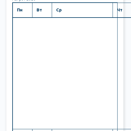
Пн
Вт
Ср
Чт