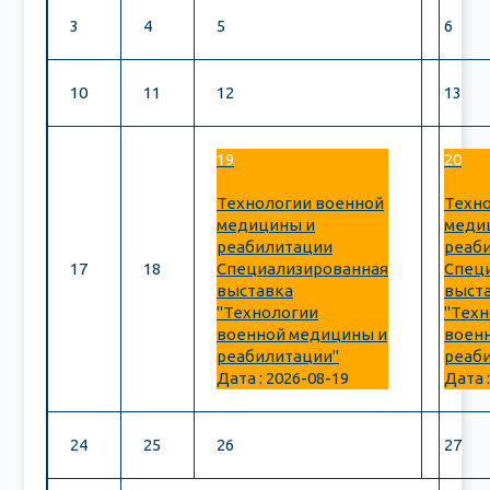
3
4
5
6
10
11
12
13
19
20
Технологии военной
Техн
медицины и
меди
реабилитации
реаб
17
18
Специализированная
Спец
выставка
выст
"Технологии
"Тех
военной медицины и
воен
реабилитации"
реаб
Дата :
2026-08-19
Дата 
24
25
26
27