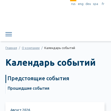
rus
eng
deu
spa
fr
Предыдущий
Предыдущий
Следующий
Следующий
год
месяц
год
месяц
Главная
/
О компании
/
Календарь событий
Календарь событий
Предстоящие события
Прошедшие события
Август 2026