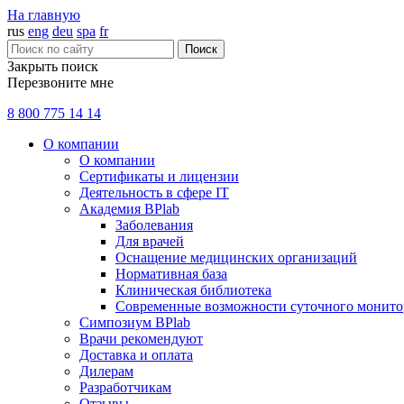
На главную
rus
eng
deu
spa
fr
Поиск
Закрыть поиск
Перезвоните мне
8 800 775 14 14
О компании
О компании
Сертификаты и лицензии
Деятельность в сфере IT
Академия BPlab
Заболевания
Для врачей
Оснащение медицинских организаций
Нормативная база
Клиническая библиотека
Современные возможности суточного монито
Симпозиум BPlab
Врачи рекомендуют
Доставка и оплата
Дилерам
Разработчикам
Отзывы