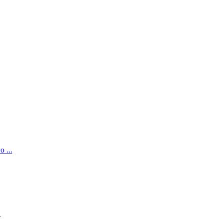
 ...
.