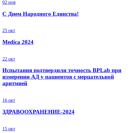
02
ноя
С Днем Народного Единства!
25
окт
Medica 2024
22
окт
Испытания подтвердили точность BPLab при
измерении АД у пациентов с мерцательной
аритмией
16
окт
ЗДРАВООХРАНЕНИЕ-2024
15
окт