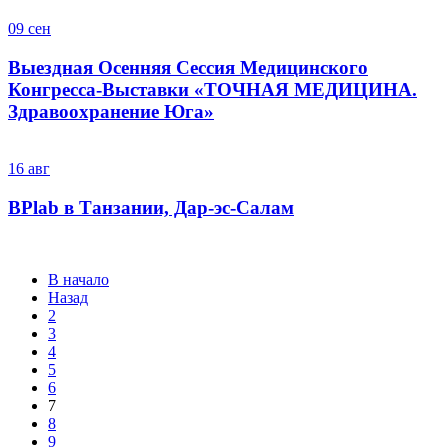
09
сен
Выездная Осенняя Сессия Медицинского
Конгресса-Выставки «ТОЧНАЯ МЕДИЦИНА.
Здравоохранение Юга»
16
авг
BPlab в Танзании, Дар-эс-Салам
В начало
Назад
2
3
4
5
6
7
8
9