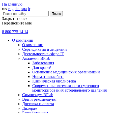
На главную
rus
eng
deu
spa
fr
Поиск
Закрыть поиск
Перезвоните мне
8 800 775 14 14
О компании
О компании
Сертификаты и лицензии
Деятельность в сфере IT
Академия BPlab
Заболевания
Для врачей
Оснащение медицинских организаций
Нормативная база
Клиническая библиотека
Современные возможности суточного
мониторирования артериального давления
Симпозиум BPlab
Врачи рекомендуют
Доставка и оплата
Дилерам
Разработчикам