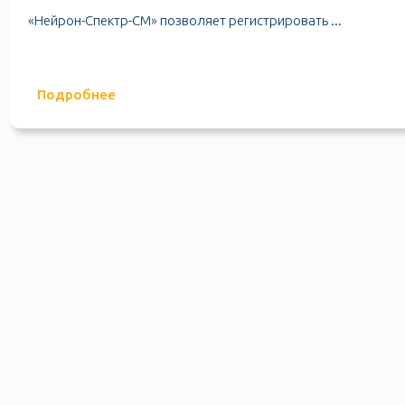
«Нейрон-Спектр-СМ» позволяет регистрировать ...
Подробнее
Мониторы артериального
давления
603009