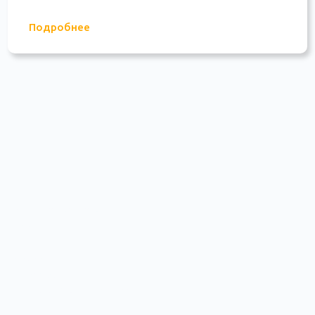
Подробнее
Мониторы артериального
давления
603009
г. Нижний Новгород,
пр-т Гагарина, д.37 Д, пом. П1