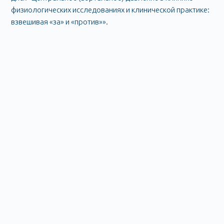
физиологических исследованиях и клинической практике:
взвешивая «за» и «против»».
Мониторы артериального
давления
603009
г. Нижний Новгород,
пр-т Гагарина, д.37 Д, пом. П1