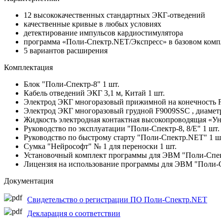
12 высококачественных стандартных ЭКГ-отведений
качественные кривые в любых условиях
детектирование импульсов кардиостимулятора
программа «Поли-Спектр.NET/Экспресс» в базовом комп
5 вариантов расширения
Комплектация
Блок "Поли-Спектр-8" 1 шт.
Кабель отведений ЭКГ 3,1 м, Китай 1 шт.
Электрод ЭКГ многоразовый прижимной на конечность F
Электрод ЭКГ многоразовый грудной F9009SSC , диаметр
Жидкость электродная контактная высокопроводящая «Унис
Руководство по эксплуатации "Поли-Спектр-8, 8/Е" 1 шт.
Руководство по быстрому старту "Поли-Спектр.NET" 1 ш
Сумка "Нейрософт" № 1 для переноски 1 шт.
Установочный комплект программы для ЭВМ "Поли-Спек
Лицензия на использование программы для ЭВМ "Поли-
Документация
Свидетельство о регистрации ПО Поли-Спектр.NET
Декларация о соответствии