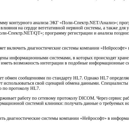
мму контурного анализа ЭКГ «Поли-Спектр.NET/Анализ»; прогр
лияния на сердце вегетативной нервной системы, а также для 
Поли-Спектр.NET/QT»; программу регистрации и анализа поздн
ет включить диагностические системы компании «Нейрософт» 
ащены информационными системами, в которых происходят хран
о иметь возможность интеграции в подобные информационные с
т обмен сообщениями по стандарту HL7. Однако HL7 определя
ет использоваться свой сценарий обмена данными. Специалист
ю по протоколу HL7.
ивает работу по сетевому протоколу DICOM. Через сервис рабо
мационной системой клиники: получать данные о требуемых ис
ить диагностические системы компании «Нейрософт» в информа