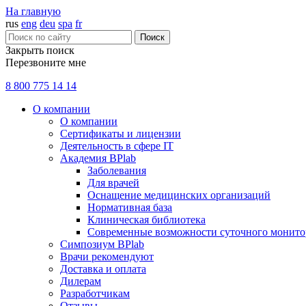
На главную
rus
eng
deu
spa
fr
Поиск
Закрыть поиск
Перезвоните мне
8 800 775 14 14
О компании
О компании
Сертификаты и лицензии
Деятельность в сфере IT
Академия BPlab
Заболевания
Для врачей
Оснащение медицинских организаций
Нормативная база
Клиническая библиотека
Современные возможности суточного монито
Симпозиум BPlab
Врачи рекомендуют
Доставка и оплата
Дилерам
Разработчикам
Отзывы