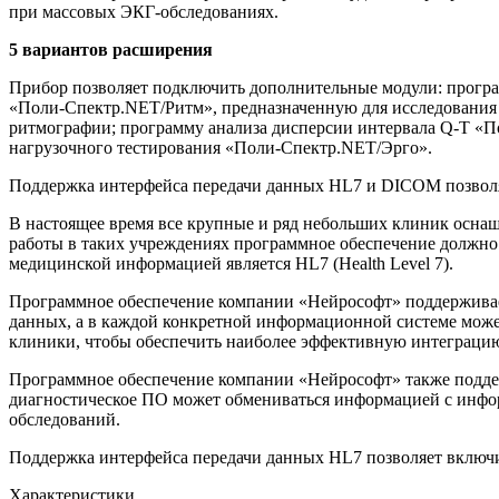
при массовых ЭКГ-обследованиях.
5 вариантов расширения
Прибор позволяет подключить дополнительные модули: програ
«Поли-Спектр.NET/Ритм», предназначенную для исследования в
ритмографии; программу анализа дисперсии интервала Q-T «
нагрузочного тестирования «Поли-Спектр.NET/Эрго».
Поддержка интерфейса передачи данных HL7 и DICOM позволя
В настоящее время все крупные и ряд небольших клиник осн
работы в таких учреждениях программное обеспечение должн
медицинской информацией является HL7 (Health Level 7).
Программное обеспечение компании «Нейрософт» поддерживае
данных, а в каждой конкретной информационной системе мож
клиники, чтобы обеспечить наиболее эффективную интеграци
Программное обеспечение компании «Нейрософт» также поддерж
диагностическое ПО может обмениваться информацией с инфор
обследований.
Поддержка интерфейса передачи данных HL7 позволяет включ
Характеристики