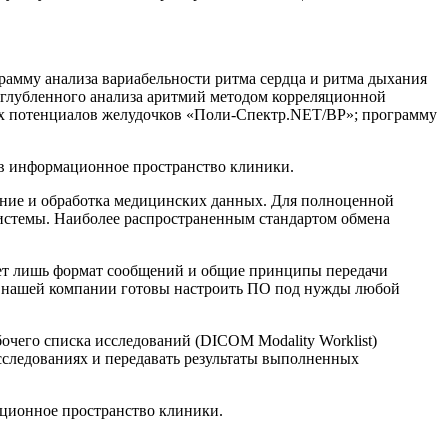
амму анализа вариабельности ритма сердца и ритма дыхания
углубленного анализа аритмий методом корреляционной
их потенциалов желудочков «Поли-Спектр.NET/ВР»; программу
в информационное пространство клиники.
ение и обработка медицинских данных. Для полноценной
истемы. Наиболее распространенным стандартом обмена
ет лишь формат сообщений и общие принципы передачи
ы нашей компании готовы настроить ПО под нужды любой
чего списка исследований (DICOM Modality Worklist)
следованиях и передавать результаты выполненных
ционное пространство клиники.