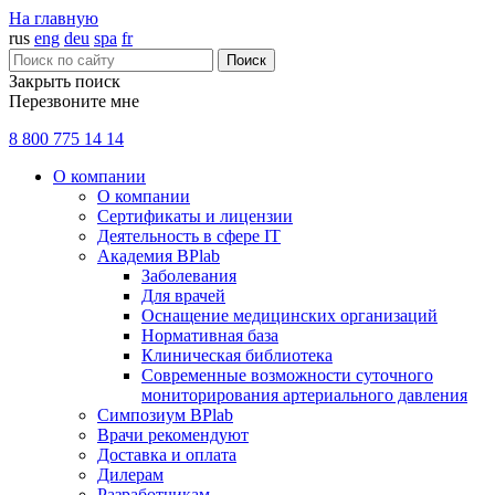
На главную
rus
eng
deu
spa
fr
Поиск
Закрыть поиск
Перезвоните мне
8 800 775 14 14
О компании
О компании
Сертификаты и лицензии
Деятельность в сфере IT
Академия BPlab
Заболевания
Для врачей
Оснащение медицинских организаций
Нормативная база
Клиническая библиотека
Современные возможности суточного
мониторирования артериального давления
Симпозиум BPlab
Врачи рекомендуют
Доставка и оплата
Дилерам
Разработчикам