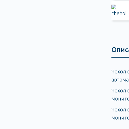
Опис
Чехол 
автома
Чехол 
монито
Чехол 
монит