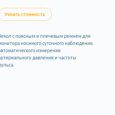
Узнать стоимость
Чехол с поясным и плечевым ремнем для
монитора носимого суточного наблюдения
автоматического измерения
артериального давления и частоты
пульса.