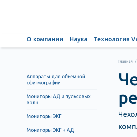
О компании
Наука
Технология V
Главная
/
Че
Аппараты для объемной
сфигмографии
р
Мониторы АД и пульсовых
волн
Чехо
Мониторы ЭКГ
комп
Мониторы ЭКГ + АД