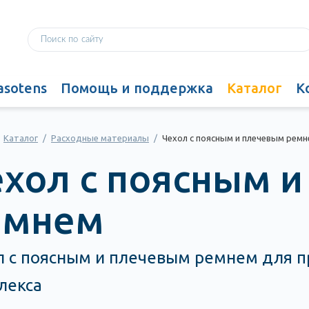
asotens
Помощь и поддержка
Каталог
К
Каталог
/
Расходные материалы
/
Чехол с поясным и плечевым рем
хол с поясным 
емнем
л с поясным и плечевым ремнем для 
лекса