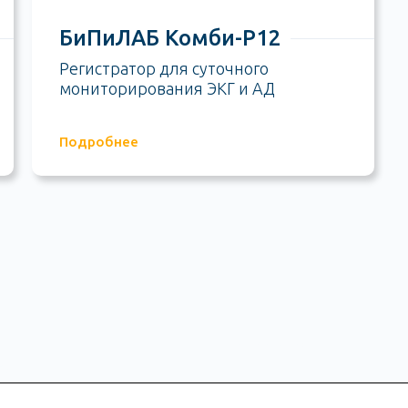
БиПиЛАБ Комби-Р12
Регистратор для суточного
мониторирования ЭКГ и АД
Подробнее
Написать нам
од,
 Д, пом. П1