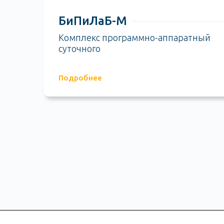
БиПиЛаБ-М
Комплекс программно-аппаратный
суточного
Подробнее
603009
г. Нижний Новгор
Мониторы артериального
пр-т Гагарина, д.37
давления