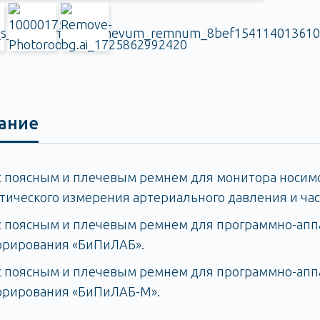
ание
с поясным и плечевым ремнем для монитора носим
тического измерения артериального давления и ча
с поясным и плечевым ремнем для программно-аппа
рирования «БиПиЛАБ».
с поясным и плечевым ремнем для программно-аппа
орирования «БиПиЛАБ-М».